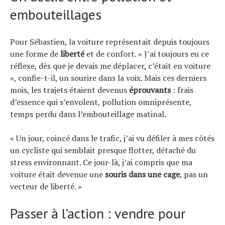
embouteillages
Actualités
Technologies
Tests de produits
Pour Sébastien, la voiture représentait depuis toujours
Conseils
une forme de
liberté
et de confort. « J’ai toujours eu ce
réflexe, dès que je devais me déplacer, c’était en voiture
Tendances
», confie-t-il, un sourire dans la voix. Mais ces derniers
Tous nos articles
mois, les trajets étaient devenus
éprouvants
: frais
À propos
d’essence qui s’envolent, pollution omniprésente,
temps perdu dans l’embouteillage matinal.
« Un jour, coincé dans le trafic, j’ai vu défiler à mes côtés
un cycliste qui semblait presque flotter, détaché du
stress environnant. Ce jour-là, j’ai compris que ma
voiture était devenue une
souris dans une cage
, pas un
vecteur de liberté. »
Passer à l’action : vendre pour