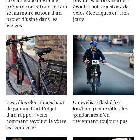
Le vélo made in France
À Nantes le Decathlon a
prépare son retour : ce qui
écoulé tout son stock de
se murmure autour dʼun
vélos électriques en trois
projet dʼusine dans les
jours
Vosges
Ces vélos électriques haut
Un cycliste flashé à 64
de gamme font lʼobjet
km/h en pleine ville : les
dʼun rappel : voici
gendarmes nʼen
comment savoir si le vôtre
reviennent toujours pas
est concerné