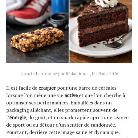
Un article proposé par Rédaction
, le 29 mai 2026
Il est facile de
craquer
pour une barre de céréales
lorsque l’on mène une vie
active
et que l’on cherche à
optimiser ses performances. Emballées dans un
Actualités
packaging alléchant, elles promettent souvent de
Technologies
l’
énergie
, du goût, et un snack rapide après une séance
de sport ou au détour d’un sentier de randonnée.
Tests de produits
Pourtant, derrière cette image saine et dynamique,
Conseils