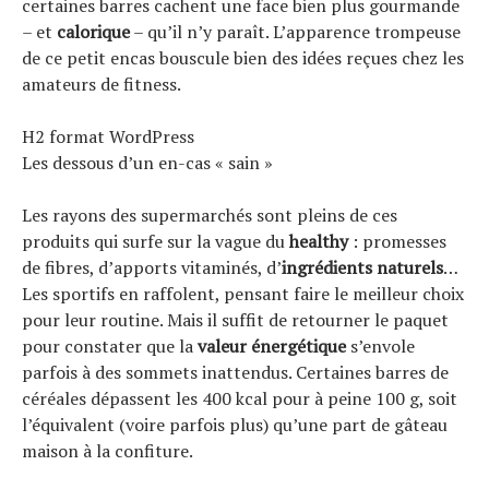
certaines barres cachent une face bien plus gourmande
Tendances
– et
calorique
– qu’il n’y paraît. L’apparence trompeuse
Tous nos articles
de ce petit encas bouscule bien des idées reçues chez les
À propos
amateurs de fitness.
H2 format WordPress
Les dessous d’un en-cas « sain »
Les rayons des supermarchés sont pleins de ces
produits qui surfe sur la vague du
healthy
: promesses
de fibres, d’apports vitaminés, d’
ingrédients naturels
…
Les sportifs en raffolent, pensant faire le meilleur choix
pour leur routine. Mais il suffit de retourner le paquet
pour constater que la
valeur énergétique
s’envole
parfois à des sommets inattendus. Certaines barres de
céréales dépassent les 400 kcal pour à peine 100 g, soit
l’équivalent (voire parfois plus) qu’une part de gâteau
maison à la confiture.