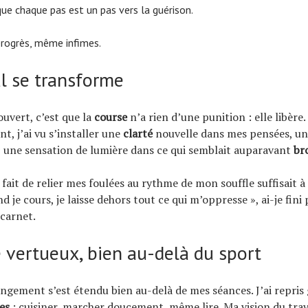
ue chaque pas est un pas vers la guérison.
progrès, même infimes.
l se transforme
ouvert, c’est que la
course
n’a rien d’une punition : elle libère.
t, j’ai vu s’installer une
clarté
nouvelle dans mes pensées, un
 une sensation de lumière dans ce qui semblait auparavant
bro
l fait de relier mes foulées au rythme de mon souffle suffisait 
d je cours, je laisse dehors tout ce qui m’oppresse », ai-je fini
carnet.
e vertueux, bien au-delà du sport
angement s’est étendu bien au-delà de mes séances. J’ai repris
es
: cuisiner, marcher doucement, même lire. Ma vision du trav