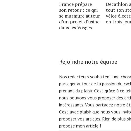
France prépare
Decathlon a
son retour : ce qui
tout son st
se murmure autour
vélos électr
dʼun projet dʼusine
en trois jou
dans les Vosges
Rejoindre notre équipe
Nos rédacteurs souhaitent une chose
partager autour de la passion du cyc
prenant du plaisir. C'est grâce à ce l
nous pouvons vous proposer des arti
intéressants. Vous partagez notre éta
C'est avec plaisir que nous vous invi
proposer vos articles. Rien de plus s
propose mon article !