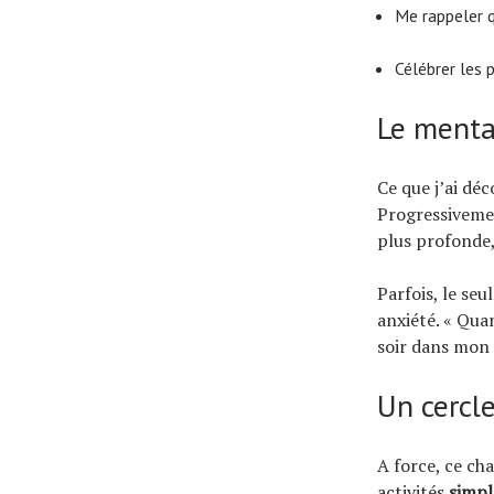
Me rappeler q
Célébrer les 
Le menta
Ce que j’ai déc
Progressivemen
plus profonde,
Parfois, le seu
anxiété. « Quan
soir dans mon 
Un cercl
A force, ce ch
activités
simpl