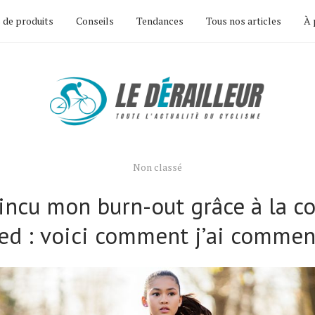
 de produits
Conseils
Tendances
Tous nos articles
À 
Non classé
aincu mon burn-out grâce à la c
ed : voici comment jʼai comme