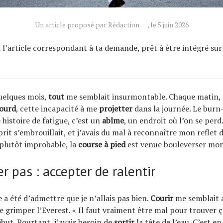
Un article proposé par Rédaction
, le 5 juin 2026
ci l’article correspondant à ta demande, prêt à être intégré su
quelques mois,
tout
me semblait insurmontable. Chaque matin, j
lourd
, cette incapacité à me
projetter
dans la journée. Le burn
histoire de fatigue, c’est un
abîme
, un endroit où l’on se perd
rit s’embrouillait, et j’avais du mal à reconnaître mon reflet d
 plutôt improbable, la
course à pied
est venue bouleverser mon
r pas : accepter de ralentir
le a été d’admettre que je n’allais pas bien.
Courir
me semblait a
e grimper l’Everest. « Il faut vraiment être mal pour trouver ç
ébut. Pourtant, j’avais besoin de
sortir
la tête de l’eau. C’est e