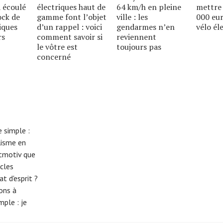
 écoulé
électriques haut de
64 km/h en pleine
mettre 
ock de
gamme font lʼobjet
ville : les
000 eu
iques
dʼun rappel : voici
gendarmes nʼen
vélo él
rs
comment savoir si
reviennent
le vôtre est
toujours pas
concerné
 simple :
lisme en
eitmotiv que
cles
t d'esprit ?
tons à
imple :
je