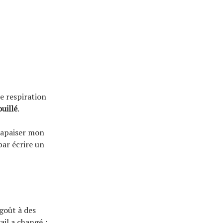
e respiration
uillé
.
à apaiser mon
 par écrire un
 goût à des
ail a changé ;