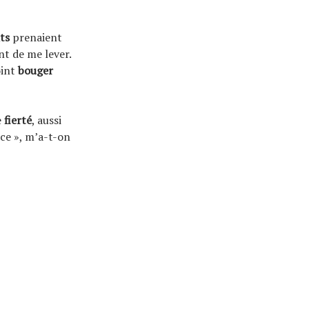
ts
prenaient
nt de me lever.
oint
bouger
e
fierté
, aussi
ce », m’a-t-on