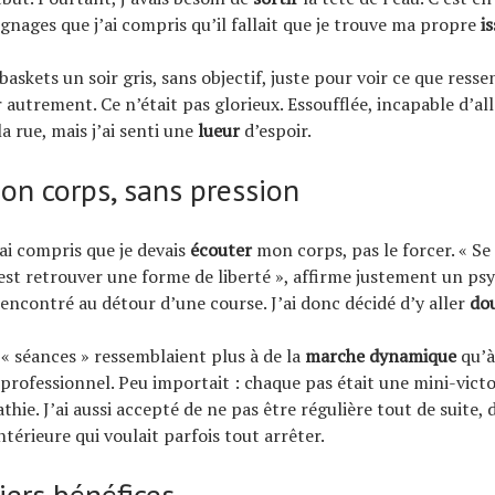
gnages que j’ai compris qu’il fallait que je trouve ma propre
i
 baskets un soir gris, sans objectif, juste pour voir ce que ress
autrement. Ce n’était pas glorieux. Essoufflée, incapable d’all
la rue, mais j’ai senti une
lueur
d’espoir.
son corps, sans pression
ai compris que je devais
écouter
mon corps, pas le forcer. « Se
est retrouver une forme de liberté », affirme justement un ps
 rencontré au détour d’une course. J’ai donc décidé d’y aller
do
« séances » ressemblaient plus à de la
marche dynamique
qu’à
rofessionnel. Peu importait : chaque pas était une mini-victoi
athie. J’ai aussi accepté de ne pas être régulière tout de suite, d
intérieure qui voulait parfois tout arrêter.
iers bénéfices