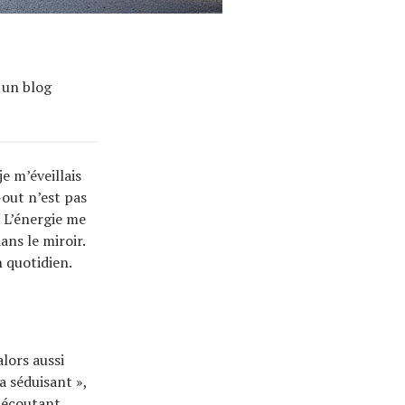
r un blog
e m’éveillais
-out n’est pas
. L’énergie me
ans le miroir.
 quotidien.
lors aussi
a séduisant »,
n écoutant