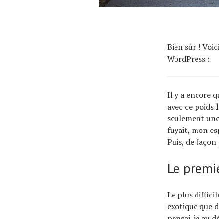
Bien sûr ! Voi
WordPress :
Il y a encore 
avec ce poids
seulement une 
fuyait, mon esp
Puis, de façon
Le premie
Le plus diffici
exotique que d
pensai-je au d