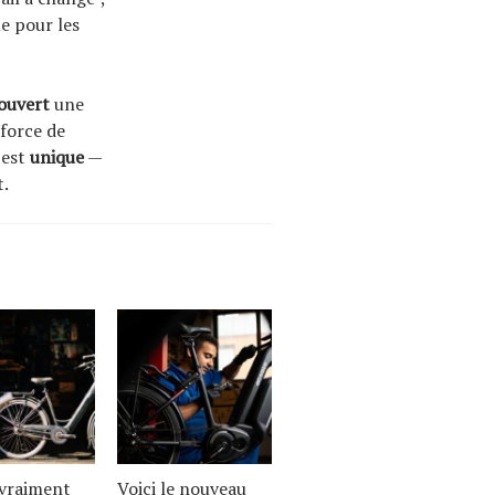
e pour les
ouvert
une
 force de
 est
unique
—
t.
 vraiment
Voici le nouveau