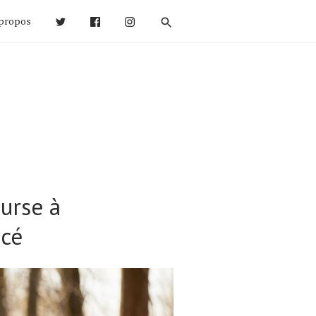
propos
ourse à
ncé