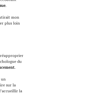
ssue
.
entirait mon
er plus loin
 réapproprier
ychologue du
ucement
.
 un
re sur la
’accueillir la