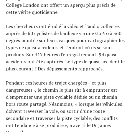
College London ont offert un aperçu plus précis de
cette vérité quotidienne.
Les chercheurs ont étudié la vidéo et l'audio collectés
Actualités
auprès de 60 cyclistes de banlieue via une GoPro à 360
Technologies
degrés montée sur leurs casques pour cartographier les
Tests de produits
types de quasi-accidents et l'endroit où ils se sont
Conseils
produits. Sur 317 heures d'enregistrement, 94 quasi-
Tendances
accidents ont été capturés. Le type de quasi-accident le
Tous nos articles
plus courant ? Des dépassements rapprochés.
À propos
Pendant ces heures de trajet chargées – et plus
dangereuses -, le chemin le plus sûr à emprunter est
d'emprunter une piste cyclable dédiée ou un chemin
hors route partagé. Néanmoins, « lorsque les véhicules
doivent traverser la voie, ou sortir d’une route
secondaire et traverser la piste cyclable, des conflits
ont tendance à se produire », a averti le Dr James