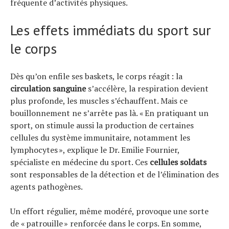
fréquente d’activités physiques.
Les effets immédiats du sport sur
Actualités
le corps
Technologies
Tests de produits
Conseils
Dès qu’on enfile ses baskets, le corps réagit : la
Tendances
circulation sanguine
s’accélère, la respiration devient
plus profonde, les muscles s’échauffent. Mais ce
Tous nos articles
bouillonnement ne s’arrête pas là. « En pratiquant un
À propos
sport, on stimule aussi la production de certaines
cellules du système immunitaire, notamment les
lymphocytes », explique le Dr. Emilie Fournier,
spécialiste en médecine du sport. Ces
cellules soldats
sont responsables de la détection et de l’élimination des
agents pathogènes.
Un effort régulier, même modéré, provoque une sorte
de « patrouille » renforcée dans le corps. En somme,