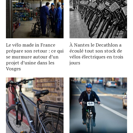
Le vélo made in France
À Nantes le Decathlon a
prépare son retour : ce qui
écoulé tout son stock de
se murmure autour dʼun
vélos électriques en trois
projet dʼusine dans les
jours
Vosges