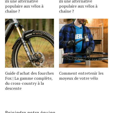
ils une alternative
ils une alternative
populaire aux vélos à
populaire aux vélos à
chaîne ?
chaîne ?
Guide d'achat des fourches
Comment entretenir les
Fox | La gamme complète,
moyeux de votre vélo
S
e
a
r
c
h
f
o
r
du cross-country à la
descente
:
Rejoindre notre équipe