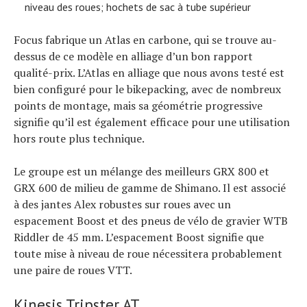
niveau des roues; hochets de sac à tube supérieur
Focus fabrique un Atlas en carbone, qui se trouve au-
dessus de ce modèle en alliage d’un bon rapport
qualité-prix. L’Atlas en alliage que nous avons testé est
bien configuré pour le bikepacking, avec de nombreux
points de montage, mais sa géométrie progressive
Actualités
signifie qu’il est également efficace pour une utilisation
Technologies
Tests de produits
hors route plus technique.
Conseils
Tendances
Tous nos articles
Le groupe est un mélange des meilleurs GRX 800 et
À propos
GRX 600 de milieu de gamme de Shimano. Il est associé
à des jantes Alex robustes sur roues avec un
espacement Boost et des pneus de vélo de gravier WTB
Riddler de 45 mm. L’espacement Boost signifie que
toute mise à niveau de roue nécessitera probablement
une paire de roues VTT.
Kinesis Tripster AT