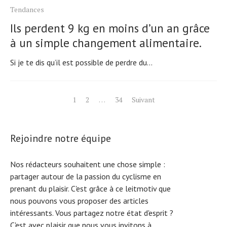
Tendances
Ils perdent 9 kg en moins d’un an grâce
à un simple changement alimentaire.
Si je te dis qu’il est possible de perdre du...
Pagination
1
2
…
34
Suivant
des
publications
Rejoindre notre équipe
Nos rédacteurs souhaitent une chose simple :
partager autour de la passion du cyclisme en
prenant du plaisir. C'est grâce à ce leitmotiv que
nous pouvons vous proposer des articles
intéressants. Vous partagez notre état d'esprit ?
C'est avec plaisir que nous vous invitons à