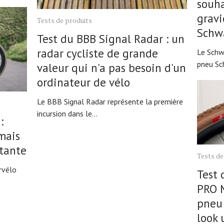
souha
gravi
Tests de produits
Schw
Test du BBB Signal Radar : un
radar cycliste de grande
Le Schw
pneu Sc
valeur qui n'a pas besoin d'un
ordinateur de vélo
Le BBB Signal Radar représente la première
incursion dans le...
:
mais
tante
Tests de
ervélo
Test 
PRO M
pneu 
look 