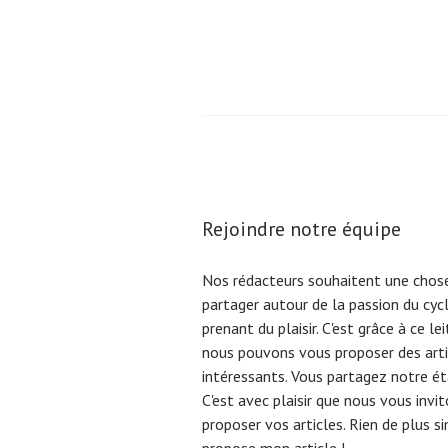
Pagination
des
publications
Rejoindre notre équipe
Nos rédacteurs souhaitent une chose
partager autour de la passion du cyc
prenant du plaisir. C'est grâce à ce l
nous pouvons vous proposer des arti
intéressants. Vous partagez notre éta
C'est avec plaisir que nous vous invi
proposer vos articles. Rien de plus s