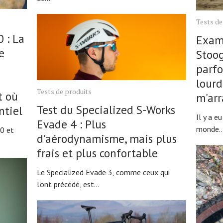
Tests de
 : La
Exame
e
Stoo
parfo
lourd
Tests de produits
t où
m'arr
Test du Specialized S-Works
ntiel
Il y a e
Evade 4 : Plus
monde..
0 et
d'aérodynamisme, mais plus
frais et plus confortable
Le Specialized Evade 3, comme ceux qui
l'ont précédé, est...