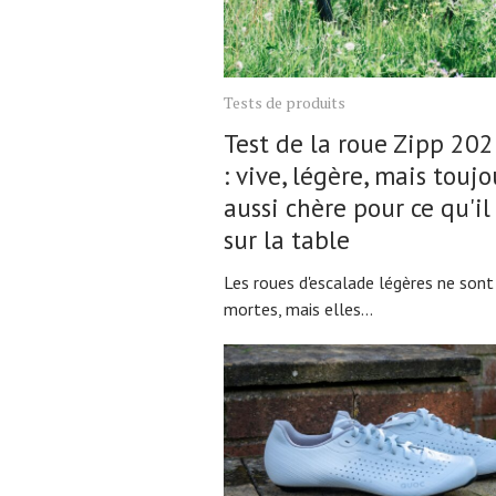
Actualités
Tests de produits
Technologies
Test de la roue Zipp 20
Tests de produits
: vive, légère, mais toujo
aussi chère pour ce qu'il
Conseils
sur la table
Tendances
Tous nos articles
Les roues d'escalade légères ne sont
mortes, mais elles...
À propos