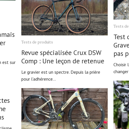
e
Tests de
amais
Test 
ier
Tests de produits
Grave
Revue spécialisée Crux DSW
pas p
Comp : Une leçon de retenue
 est sur
Choisir 
changer
Le gravier est un spectre. Depuis la prière
pour l'adhérence...
ttes
me
ns
yclisme