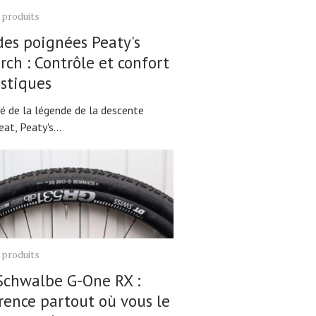
 produits
des poignées Peaty's
ch : Contrôle et confort
stiques
té de la légende de la descente
at, Peaty's...
 produits
Schwalbe G-One RX :
ence partout où vous le