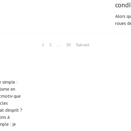
condi
Alors qu
roues de
1
2
…
20
Suivant
 simple :
lisme en
eitmotiv que
cles
t d'esprit ?
tons à
imple :
je