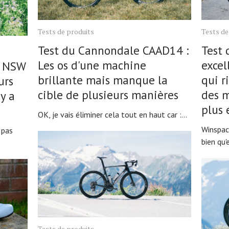
Tests de produits
Tests de
Test du Cannondale CAAD14 :
Test 
Les os d'une machine
excel
2 NSW
brillante mais manque la
qui r
urs
cible de plusieurs manières
des m
 y a
plus 
OK, je vais éliminer cela tout en haut car :...
Winspac
 pas
bien qu'e
Tests de produits