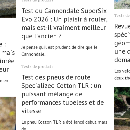
Test du Cannondale SuperSix
Tests de
Evo 2026 : Un plaisir à rouler,
Revue
mais est-il vraiment meilleur
spéci
que l'ancien ?
géom
 :
Je pense qu'il est prudent de dire que le
une 
 mais
Cannondale...
domai
iorée
Tests de produits
ieur
Les vélo
Test des pneus de route
deux th
e en
Specialized Cotton TLR : un
puissant mélange de
performances tubeless et de
vitesse
Le pneu Cotton TLR a été lancé début mars
de...