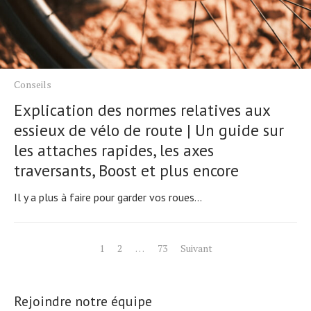
Conseils
Explication des normes relatives aux
essieux de vélo de route | Un guide sur
les attaches rapides, les axes
traversants, Boost et plus encore
Il y a plus à faire pour garder vos roues...
Pagination
1
2
…
73
Suivant
des
publications
Rejoindre notre équipe