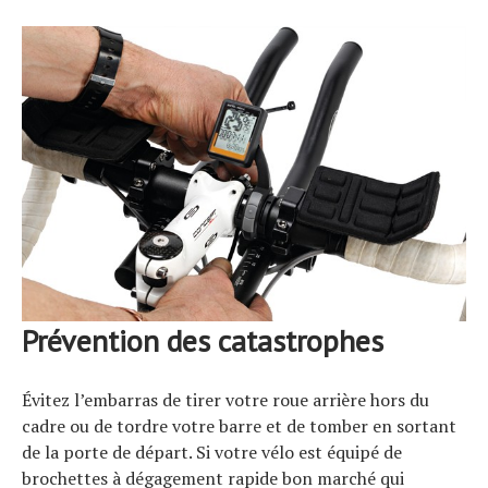
Prévention des catastrophes
S
e
a
r
c
h
f
o
r
Évitez l’embarras de tirer votre roue arrière hors du
:
cadre ou de tordre votre barre et de tomber en sortant
de la porte de départ. Si votre vélo est équipé de
brochettes à dégagement rapide bon marché qui