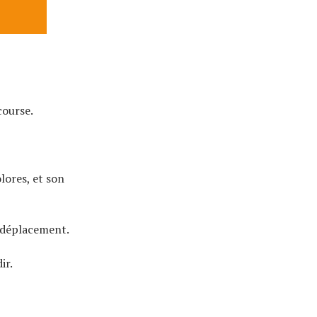
course.
lores, et son
n déplacement.
ir.