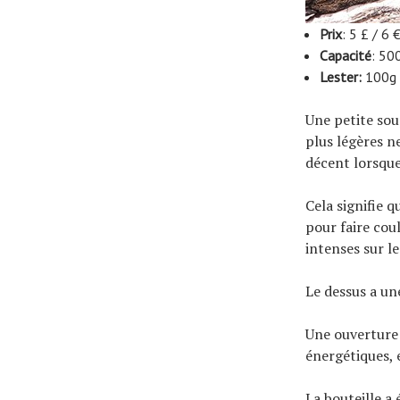
Prix
: 5 £ / 6 
Capacité
: 50
Lester:
100g
Une petite sou
plus légères n
décent lorsque
Cela signifie q
pour faire coul
intenses sur le
Le dessus a un
Une ouverture 
énergétiques, 
La bouteille a