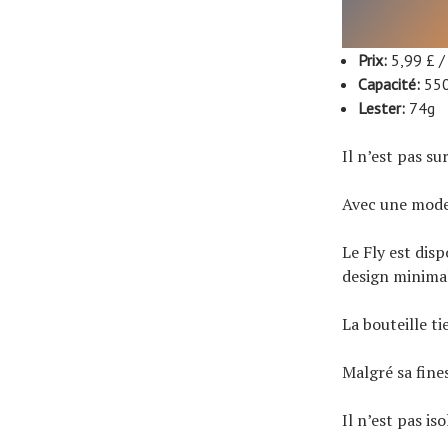
Prix
:
5,99 £ / 
Capacité
:
55
Lester:
74g
Il n’est pas s
Avec une modes
Le Fly est dis
design minimal
La bouteille t
Malgré sa fine
Il n’est pas is