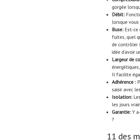
gorgée lorsqu
Débit:
Fonctio
lorsque vous 
Buse:
Est-ce 
fuites, quel 
de contrôler 
idée d’avoir u
Largeur de co
énergétiques,
Il facilite é
Adhérence :
P
saisir avec l
Isolation:
Les
les jours vra
Garantie:
Y a-
?
11 des me