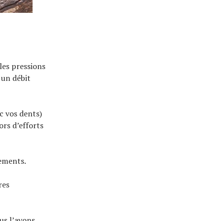
les pressions
 un débit
ec vos dents)
lors d’efforts
sements.
res
us l’avons