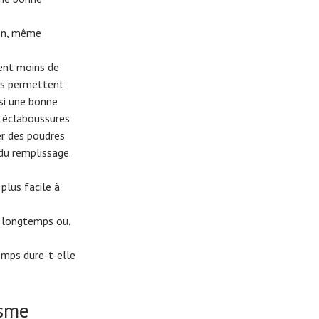
ion, même
ient moins de
ous permettent
ssi une bonne
es éclaboussures
ter des poudres
 du remplissage.
plus facile à
s longtemps ou,
temps dure-t-elle
isme