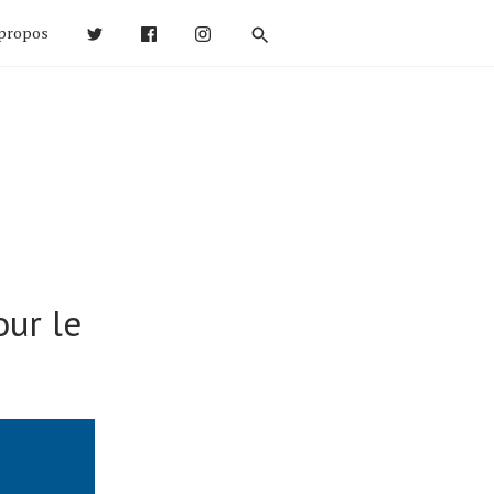
propos
our le