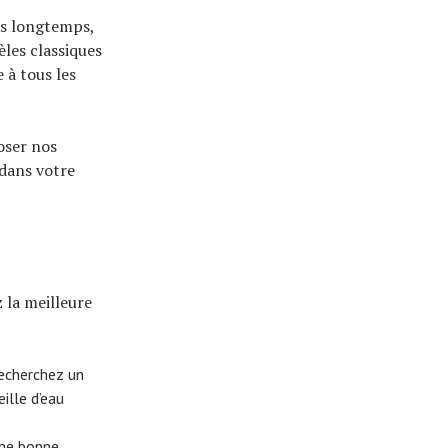
us longtemps,
les classiques
 à tous les
oser nos
 dans votre
 la meilleure
recherchez un
ille d’eau
une bonne