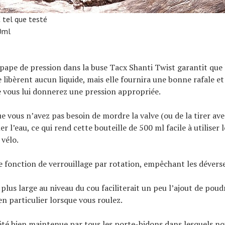
€ tel que testé
0ml
pape de pression dans la buse Tacx Shanti Twist garantit que 
e libèrent aucun liquide, mais elle fournira une bonne rafale et
 vous lui donnerez une pression appropriée.
ue vous n’avez pas besoin de mordre la valve (ou de la tirer av
er l’eau, ce qui rend cette bouteille de 500 ml facile à utiliser 
 vélo.
e fonction de verrouillage par rotation, empêchant les déver
plus large au niveau du cou faciliterait un peu l’ajout de poud
en particulier lorsque vous roulez.
 été bien maintenue par tous les porte-bidons dans lesquels no