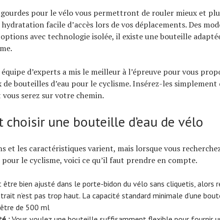
 gourdes pour le vélo vous permettront de rouler mieux et pl
 hydratation facile d’accès lors de vos déplacements.
Des modè
options avec technologie isolée, il existe une bouteille adaptée
sme.
équipe d’experts a mis le meilleur à l’épreuve pour vous prop
x de bouteilles d’eau pour le cyclisme. Insérez-les simplement
 vous serez sur votre chemin.
choisir une bouteille d’eau de vélo
s et les caractéristiques varient, mais lorsque vous recherchez
 pour le cyclisme, voici ce qu’il faut prendre en compte.
t être bien ajusté dans le porte-bidon du vélo sans cliquetis, alors 
etrait n’est pas trop haut. La capacité standard minimale d’une boute
 être de 500 ml
té :
Vous voulez une bouteille suffisamment flexible pour fournir 