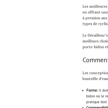
À propos
Les meilleures
en offrant une
à pression aux 
types de cycli
Le Dérailleur’s
meilleurs choi
porte-bidon
et
Comment 
Les conception
bouteille d’eau
Forme
:
Il doi
bidon où le r
pratique doit
Compressibili