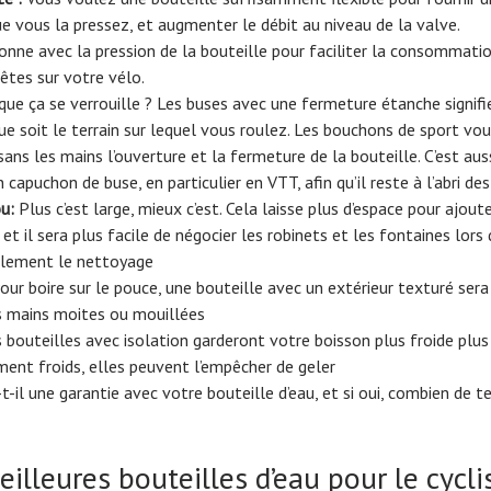
e vous la pressez, et augmenter le débit au niveau de la valve.
nne avec la pression de la bouteille pour faciliter la consommat
êtes sur votre vélo.
que ça se verrouille ? Les buses avec une fermeture étanche signif
que soit le terrain sur lequel vous roulez. Les bouchons de sport v
sans les mains l’ouverture et la fermeture de la bouteille. C’est au
n capuchon de buse, en particulier en VTT, afin qu’il reste à l’abri d
u:
Plus c’est large, mieux c’est. Cela laisse plus d’espace pour ajou
 et il sera plus facile de négocier les robinets et les fontaines lors
galement le nettoyage
our boire sur le pouce, une bouteille avec un extérieur texturé sera 
es mains moites ou mouillées
 bouteilles avec isolation garderont votre boisson plus froide plu
iment froids, elles peuvent l’empêcher de geler
t-il une garantie avec votre bouteille d’eau, et si oui, combien de 
illeures bouteilles d’eau pour le cycl