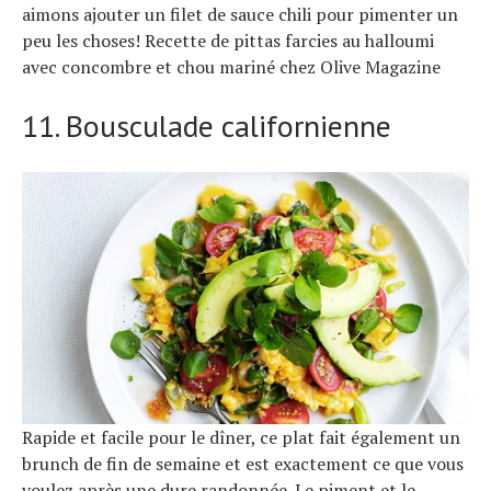
aimons ajouter un filet de sauce chili pour pimenter un
peu les choses! Recette de pittas farcies au halloumi
avec concombre et chou mariné chez Olive Magazine
11. Bousculade californienne
S
e
a
r
c
h
f
o
r
:
Rapide et facile pour le dîner, ce plat fait également un
brunch de fin de semaine et est exactement ce que vous
voulez après une dure randonnée. Le piment et le