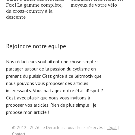
Fox | La gamme complète,
moyeux de votre vélo
du cross-country à la
descente
Rejoindre notre équipe
Nos rédacteurs souhaitent une chose simple :
partager autour de la passion du cyclisme en
prenant du plaisir. C'est grâce à ce leitmotiv que
nous pouvons vous proposer des articles
intéressants. Vous partagez notre état d'esprit ?
C'est avec plaisir que nous vous invitons à
proposer vos articles. Rien de plus simple :
je
S
e
a
r
c
h
f
o
propose mon article !
r:
© 2012 - 2026 Le Dérailleur. Tous droits réservés. |
Légal
|
Contact