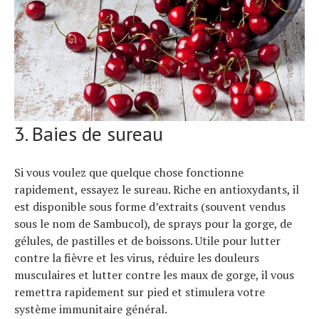
3. Baies de sureau
Si vous voulez que quelque chose fonctionne
rapidement, essayez le sureau. Riche en antioxydants, il
Actualités
est disponible sous forme d’extraits (souvent vendus
Technologies
Tests de produits
sous le nom de Sambucol), de sprays pour la gorge, de
Conseils
gélules, de pastilles et de boissons. Utile pour lutter
Tendances
contre la fièvre et les virus, réduire les douleurs
Tous nos articles
À propos
musculaires et lutter contre les maux de gorge, il vous
remettra rapidement sur pied et stimulera votre
système immunitaire général.