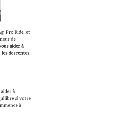
g, Pro Ride, et
îneur de
vous aider à
s les descentes
 aider à
uilibre si votre
commence à