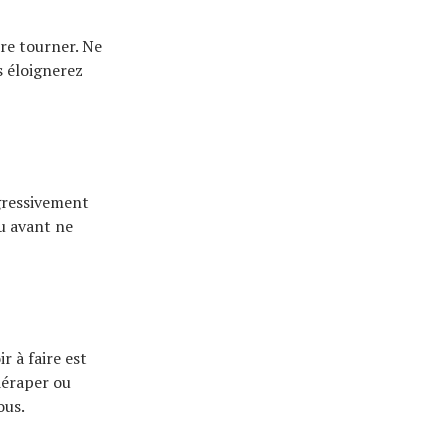
ire tourner. Ne
s éloignerez
ogressivement
eu avant ne
r à faire est
 déraper ou
ous.