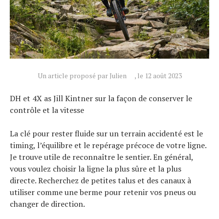
Un article proposé par Julien
, le 12 août 2023
DH et 4X as Jill Kintner sur la façon de conserver le
contrôle et la vitesse
Actualités
La clé pour rester fluide sur un terrain accidenté est le
Technologies
timing, l’équilibre et le repérage précoce de votre ligne.
Tests de produits
Je trouve utile de reconnaître le sentier. En général,
vous voulez choisir la ligne la plus sûre et la plus
Conseils
directe. Recherchez de petites talus et des canaux à
Tendances
utiliser comme une berme pour retenir vos pneus ou
Tous nos articles
changer de direction.
À propos