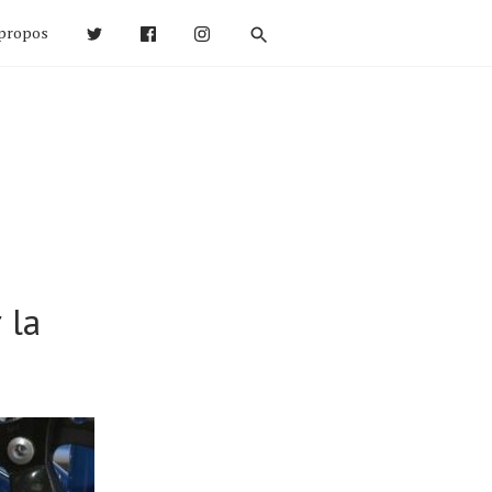
propos
 la