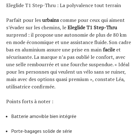
Eleglide T1 Step-Thru : La polyvalence tout terrain
Tests de produits
Conseils
Parfait pour les
urbains
comme pour ceux qui aiment
Tendances
s’évader sur les chemins, le
Eleglide T1 Step-Thru
Tous nos articles
surprend : il propose une autonomie de plus de 80 km
À propos
en mode économique et une assistance fluide. Son cadre
bas en aluminium assure une prise en main
facile
et
sécurisante. La marque n’a pas oublié le confort, avec
une selle rembourrée et une fourche suspendue. « Idéal
pour les personnes qui veulent un vélo sans se ruiner,
mais avec des options quasi premium », constate Léa,
utilisatrice confirmée.
Points forts à noter :
Batterie amovible bien intégrée
Porte-bagages solide de série