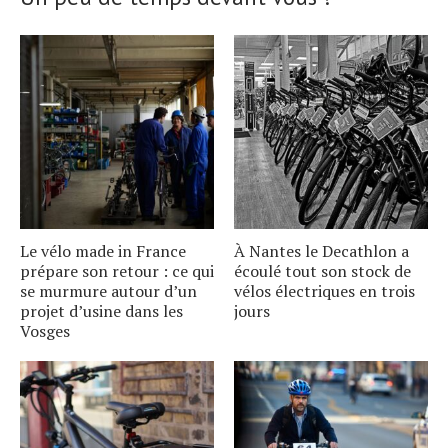
Le vélo made in France
À Nantes le Decathlon a
prépare son retour : ce qui
écoulé tout son stock de
se murmure autour dʼun
vélos électriques en trois
projet dʼusine dans les
jours
Vosges