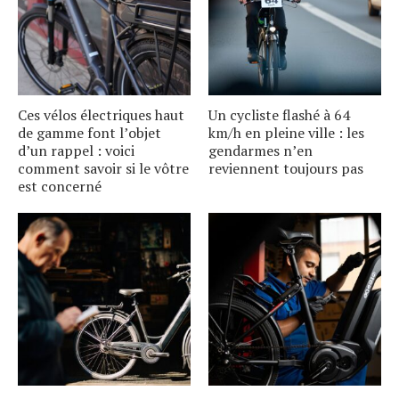
Ces vélos électriques haut
Un cycliste flashé à 64
de gamme font lʼobjet
km/h en pleine ville : les
dʼun rappel : voici
gendarmes nʼen
comment savoir si le vôtre
reviennent toujours pas
est concerné