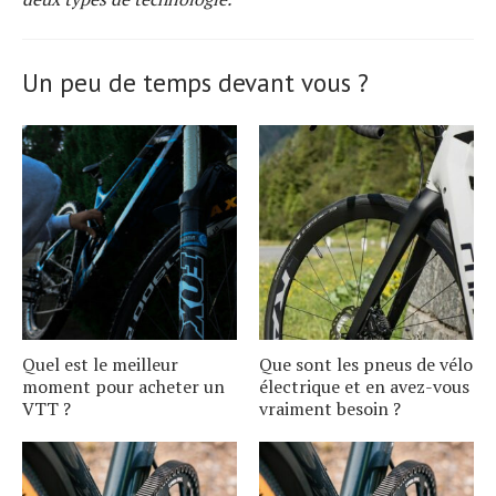
Un peu de temps devant vous ?
S
e
a
r
c
h
f
o
r
Quel est le meilleur
Que sont les pneus de vélo
moment pour acheter un
électrique et en avez-vous
:
VTT ?
vraiment besoin ?