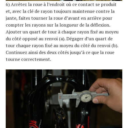
6) Arrêtez la roue à l’endroit où ce contact se produit
et, avec la clé de rayon toujours maintenue contre la
jante, faites tourner la roue d’avant en arrière pour
compter les rayons sur la longueur de la déflexion.
Ajouter un quart de tour à chaque rayon fixé au moyeu
du côté opposé au renvoi (a). Dégager d’un quart de
tour chaque rayon fixé au moyeu du côté du renvoi (b).
Continuez ainsi des deux côtés jusqu’à ce que la roue
tourne correctement.
S
e
a
r
c
h
f
o
r
: