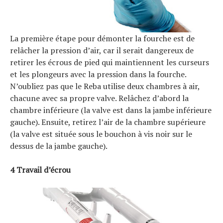
La première étape pour démonter la fourche est de
relâcher la pression d’air, car il serait dangereux de
retirer les écrous de pied qui maintiennent les curseurs
et les plongeurs avec la pression dans la fourche.
N’oubliez pas que le Reba utilise deux chambres à air,
chacune avec sa propre valve. Relâchez d’abord la
chambre inférieure (la valve est dans la jambe inférieure
gauche). Ensuite, retirez l’air de la chambre supérieure
(la valve est située sous le bouchon à vis noir sur le
dessus de la jambe gauche).
S
e
a
r
c
h
f
o
r
4 Travail d’écrou
: