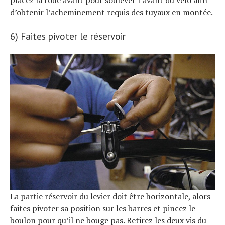
d’obtenir l’acheminement requis des tuyaux en montée.
6) Faites pivoter le réservoir
S
e
a
r
c
h
f
o
r
:
La partie réservoir du levier doit être horizontale, alors
faites pivoter sa position sur les barres et pincez le
boulon pour qu’il ne bouge pas. Retirez les deux vis du