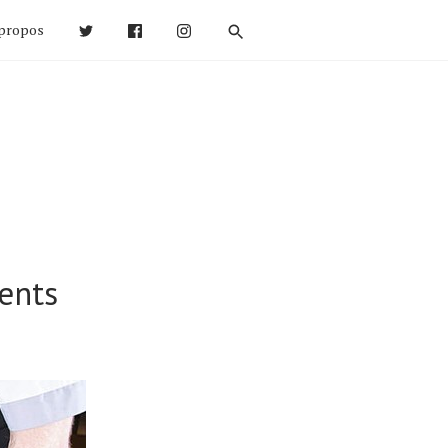
propos
ents