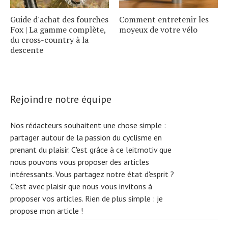
Guide d'achat des fourches
Comment entretenir les
Fox | La gamme complète,
moyeux de votre vélo
du cross-country à la
descente
Rejoindre notre équipe
Nos rédacteurs souhaitent une chose simple :
partager autour de la passion du cyclisme en
prenant du plaisir. C'est grâce à ce leitmotiv que
nous pouvons vous proposer des articles
intéressants. Vous partagez notre état d'esprit ?
C'est avec plaisir que nous vous invitons à
proposer vos articles. Rien de plus simple :
je
propose mon article !
S
e
a
r
c
h
f
o