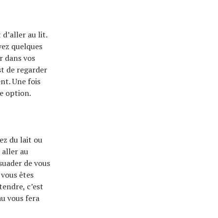
’aller au lit.
yez quelques
er dans vos
t de regarder
nt. Une fois
ne option.
ez du lait ou
 aller au
suader de vous
 vous êtes
tendre, c’est
au vous fera