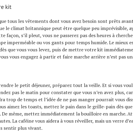
re kit
ue tous les vêtements dont vous avez besoin sont prêts avant d
e le climat britannique peut être quelque peu imprévisible, a
tte façon, s’il pleut, vous ne passerez pas des heures à cherch
cape imperméable ou vos gants pour temps humide. Le mieux es
 dès que vous vous levez, puis de mettre votre kit immédiateme
 vous vous engagez à partir et faire marche arrière n’est pas u
rendre le petit déjeuner, préparez tout la veille. Et si vous voul
endez pas le matin pour constater que vous n’en avez plus, car
a trop de temps et l’idée de ne pas manger pourrait vous dis
ous aimez les toasts, mettez le pain dans le grille-pain dès que
e. De même, mettez immédiatement la bouilloire en marche. At
tes. La caféine vous aidera à vous réveiller, mais un verre d’e
 sentir plus vivant.