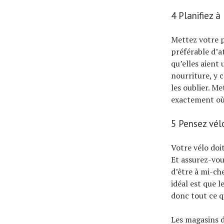
4 Planifiez à
Mettez votre po
préférable d’at
qu’elles aient 
nourriture, y 
les oublier. M
exactement où 
5 Pensez vél
Votre vélo doit
Et assurez-vous
d’être à mi-ch
idéal est que l
donc tout ce q
Les magasins d