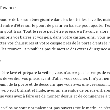
 l’avance
udre de boisson énergisante dans les bouteilles la veille, mais
tendre d’être sur le point de partir en balade pour ajouter l’ea
un goût frais. Tout le reste peut être préparé à l’avance, alors
compris vos barres et vos gels, dans votre casque. Ainsi, vous 
ettez vos chaussures et votre casque près de la porte d’entrée;
les trouver. Et n’oubliez pas de mettre des extras d’urgence a
o
 être lavé et préparé la veille ; vous n’aurez pas le temps de v
 de vérifier vos pneus avant d’aller vous coucher. Il n’y a rien
emin de la porte et de découvrir que vous avez une crevaison. 
e vélo soit brillant et huilé, avec un ensemble de pneus entièr
ue vous avez à faire est de monter dessus et de commencer à p
e vélos ne sont normalement pas ouverts tôt le matin, ce n’es