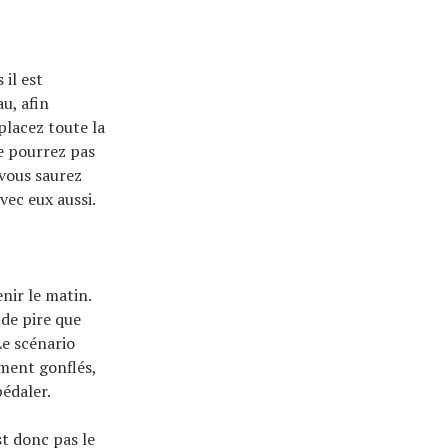
 il est
u, afin
 placez toute la
ne pourrez pas
 vous saurez
vec eux aussi.
enir le matin.
 de pire que
Le scénario
ement gonflés,
édaler.
t donc pas le