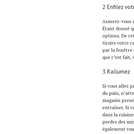
2 Enfilez vot
Assurez-vous q
Étant donné qu
options. De ce
tiroirs votre 
par la fenêtre
que c’est fait,
3 Rallumez
Si vous allez p
du pain, n’att
magasin prendr
entraîner. Si v
dans la cuisin
perdre des minu
également vous