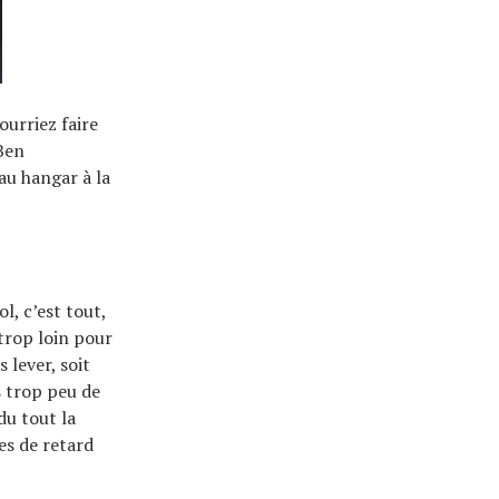
ourriez faire
 Ben
u hangar à la
l, c’est tout,
 trop loin pour
 lever, soit
s trop peu de
du tout la
es de retard