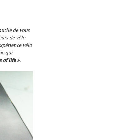
nutile de vous
urs de vélo.
expérience vélo
be qui
of life »
.