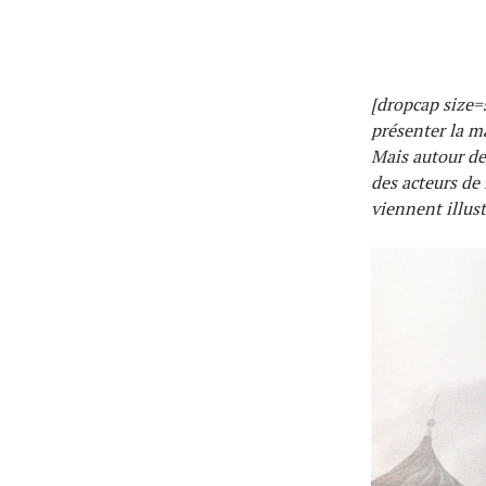
Actualités
Technologies
[dropcap size=s
Tests de produits
présenter la m
Mais autour des
Conseils
des acteurs de
Tendances
viennent illust
Tous nos articles
À propos