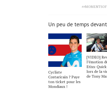
Tags
##MOMENTSOF
for
the
article.
Un peu de temps devant
[VIDEO] Rev
l’émotion d
Etixx-Quick
lors de la vi
Cycliste
de Tony Ma
Costaricain ? Paye
ton ticket pour les
Mondiaux !