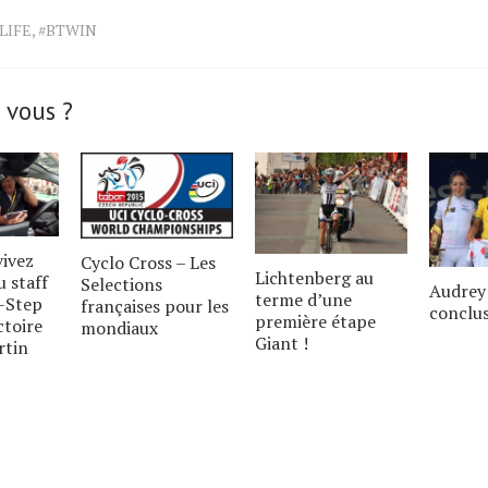
LIFE
,
#BTWIN
 vous ?
ivez
Cyclo Cross – Les
Lichtenberg au
u staff
Selections
Audrey
terme d’une
-Step
françaises pour les
conclus
première étape
ctoire
mondiaux
Giant !
rtin