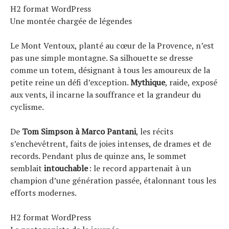
Actualités
H2 format WordPress
Technologies
Une montée chargée de légendes
Tests de produits
Le Mont Ventoux, planté au cœur de la Provence, n’est
Conseils
pas une simple montagne. Sa silhouette se dresse
Tendances
comme un totem, désignant à tous les amoureux de la
Tous nos articles
petite reine un défi d’exception.
Mythique
, raide, exposé
À propos
aux vents, il incarne la souffrance et la grandeur du
cyclisme.
De
Tom Simpson à Marco Pantani
, les récits
s’enchevêtrent, faits de joies intenses, de drames et de
records. Pendant plus de quinze ans, le sommet
semblait
intouchable
: le record appartenait à un
champion d’une génération passée, étalonnant tous les
efforts modernes.
H2 format WordPress