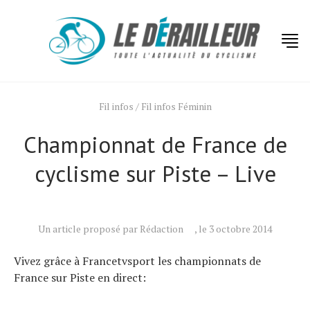
Fil infos
/
Fil infos Féminin
Championnat de France de
Actualités
cyclisme sur Piste – Live
Technologies
Tests de produits
Conseils
Un article proposé par Rédaction
, le 3 octobre 2014
Tendances
Vivez grâce à Francetvsport les championnats de
France sur Piste en direct:
Tous nos articles
À propos