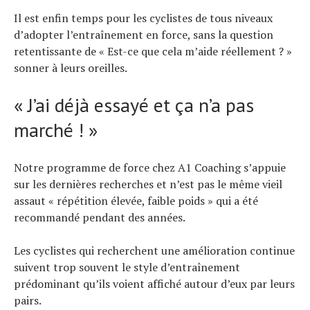
Il est enfin temps pour les cyclistes de tous niveaux
d’adopter l’entraînement en force, sans la question
Actualités
Technologies
retentissante de « Est-ce que cela m’aide réellement ? »
Tests de produits
sonner à leurs oreilles.
Conseils
Tendances
Tous nos articles
« J’ai déjà essayé et ça n’a pas
À propos
marché ! »
Notre programme de force chez A1 Coaching s’appuie
sur les dernières recherches et n’est pas le même vieil
assaut « répétition élevée, faible poids » qui a été
recommandé pendant des années.
Les cyclistes qui recherchent une amélioration continue
suivent trop souvent le style d’entraînement
prédominant qu’ils voient affiché autour d’eux par leurs
pairs.