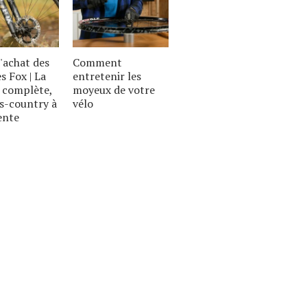
'achat des
Comment
s Fox | La
entretenir les
complète,
moyeux de votre
s-country à
vélo
ente