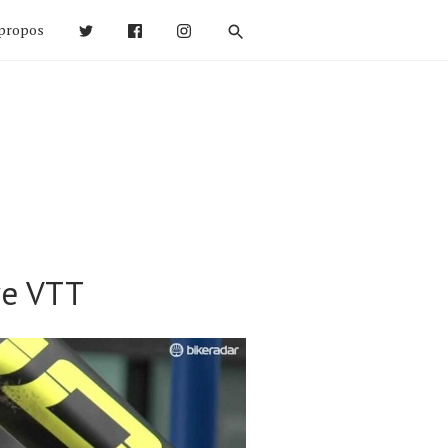
propos
re VTT