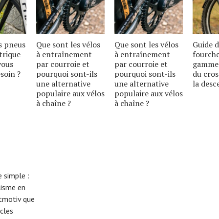
s pneus
Que sont les vélos
Que sont les vélos
Guide d
trique
à entraînement
à entraînement
fourche
vous
par courroie et
par courroie et
gamme 
soin ?
pourquoi sont-ils
pourquoi sont-ils
du cros
une alternative
une alternative
la desc
populaire aux vélos
populaire aux vélos
à chaîne ?
à chaîne ?
 simple :
lisme en
eitmotiv que
cles