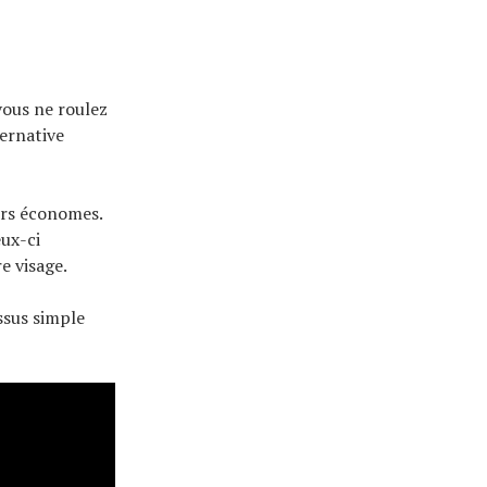
vous ne roulez
ternative
urs économes.
eux-ci
e visage.
ssus simple