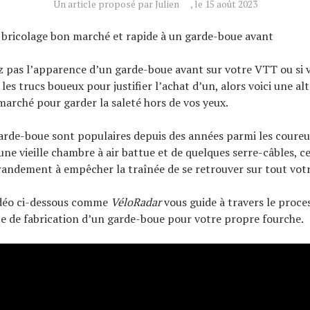
Un article proposé par Julien
, le 15 août 2023
 bricolage bon marché et rapide à un garde-boue avant
z pas l’apparence d’un garde-boue avant sur votre VTT ou si 
les trucs boueux pour justifier l’achat d’un, alors voici une al
marché pour garder la saleté hors de vos yeux.
arde-boue sont populaires depuis des années parmi les coure
une vieille chambre à air battue et de quelques serre-câbles, c
andement à empêcher la traînée de se retrouver sur tout votr
idéo ci-dessous comme
VéloRadar
vous guide à travers le proce
e de fabrication d’un garde-boue pour votre propre fourche.