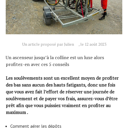
Un article proposé par Julien
, le 12 août 2023
Un ascenseur jusqu’à la colline est un luxe alors
profitez-en avec ces 5 conseils
Actualités
Les soulèvements sont un excellent moyen de profiter
Technologies
des bas sans aucun des hauts fatigants, donc une fois
Tests de produits
que vous avez fait l’effort de réserver une journée de
Conseils
soulèvement et de payer vos frais, assurez-vous d’être
Tendances
prêt afin que vous puissiez vraiment en profiter au
maximum .
Tous nos articles
À propos
Comment aérer les dépôts