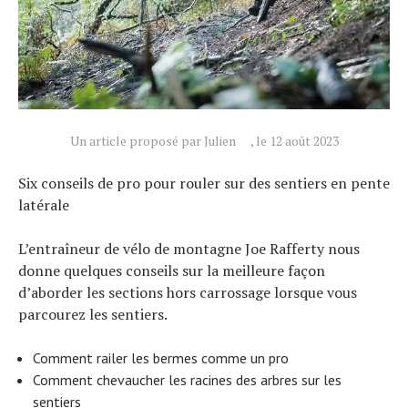
Actualités
Technologies
Tests de produits
Conseils
Tendances
Un article proposé par Julien
, le 12 août 2023
Tous nos articles
Six conseils de pro pour rouler sur des sentiers en pente
À propos
latérale
L’entraîneur de vélo de montagne Joe Rafferty nous
donne quelques conseils sur la meilleure façon
d’aborder les sections hors carrossage lorsque vous
parcourez les sentiers.
Comment railer les bermes comme un pro
Comment chevaucher les racines des arbres sur les
sentiers