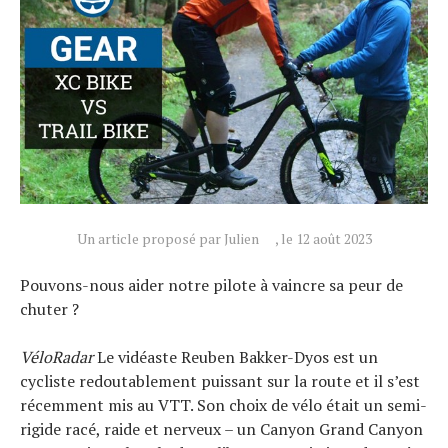
Technologies
Tests de produits
Conseils
Tendances
Tous nos articles
À propos
Un article proposé par Julien
, le 12 août 2023
Pouvons-nous aider notre pilote à vaincre sa peur de
chuter ?
VéloRadar
Le vidéaste Reuben Bakker-Dyos est un
cycliste redoutablement puissant sur la route et il s’est
récemment mis au VTT. Son choix de vélo était un semi-
rigide racé, raide et nerveux – un Canyon Grand Canyon