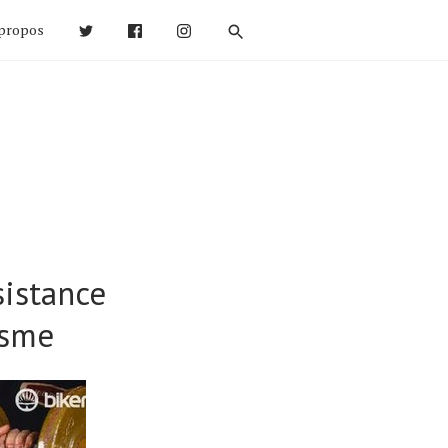
propos
sistance
isme