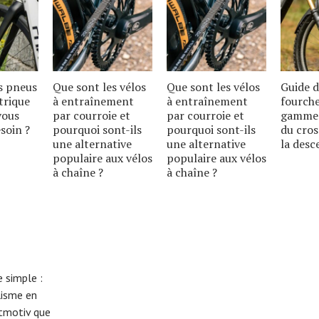
s pneus
Que sont les vélos
Que sont les vélos
Guide d
trique
à entraînement
à entraînement
fourche
vous
par courroie et
par courroie et
gamme 
soin ?
pourquoi sont-ils
pourquoi sont-ils
du cros
une alternative
une alternative
la desc
populaire aux vélos
populaire aux vélos
à chaîne ?
à chaîne ?
 simple :
lisme en
eitmotiv que