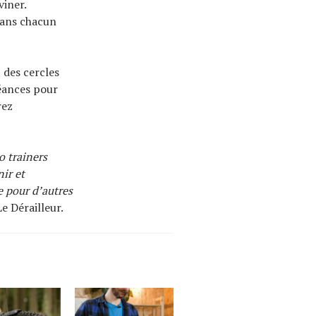
viner.
dans chacun
 des cercles
séances pour
rez
o trainers
ir et
e pour d’autres
 Dérailleur.