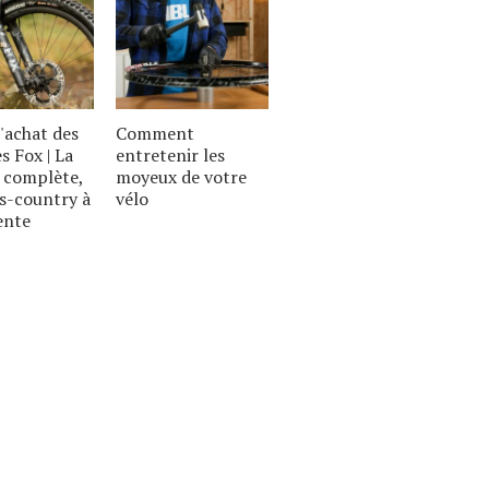
'achat des
Comment
s Fox | La
entretenir les
complète,
moyeux de votre
s-country à
vélo
ente