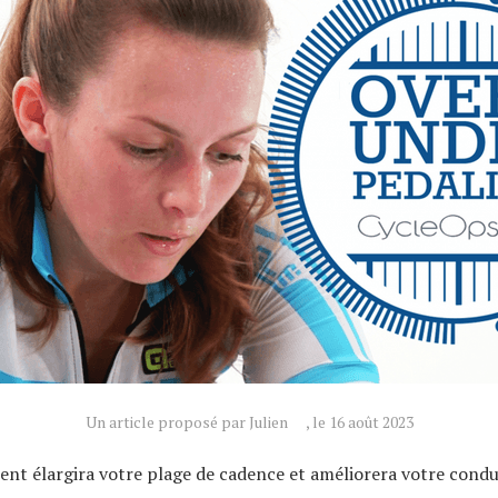
Un article proposé par Julien
, le 16 août 2023
nt élargira votre plage de cadence et améliorera votre condu