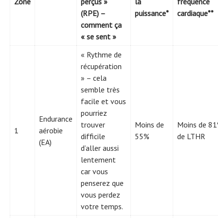
Zone
perçus »
la
fréquence
(RPE) –
puissance*
cardiaque**
comment ça
« se sent »
« Rythme de
récupération
» – cela
semble très
facile et vous
pourriez
Endurance
trouver
Moins de
Moins de 8
1
aérobie
difficile
55%
de LTHR
(EA)
d’aller aussi
lentement
car vous
penserez que
vous perdez
votre temps.