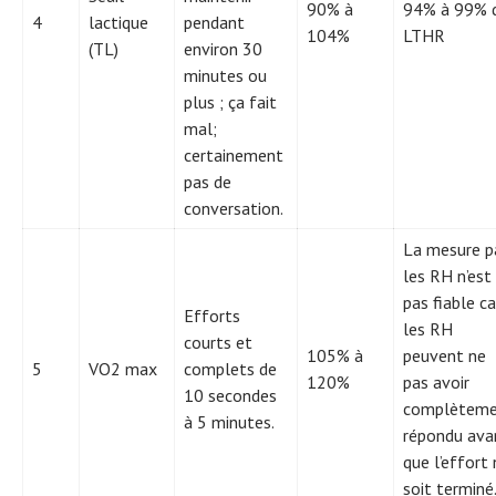
90% à
94% à 99% 
4
lactique
pendant
104%
LTHR
(TL)
environ 30
minutes ou
plus ; ça fait
mal;
certainement
pas de
conversation.
La mesure p
les RH n’est
pas fiable ca
Efforts
les RH
courts et
105% à
peuvent ne
5
VO2 max
complets de
120%
pas avoir
10 secondes
complètem
à 5 minutes.
répondu ava
que l’effort
soit terminé