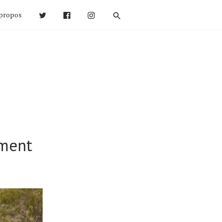
propos
ement