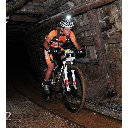
Actualités
Technologies
Tests de produits
Conseils
Tendances
Tous nos articles
À propos