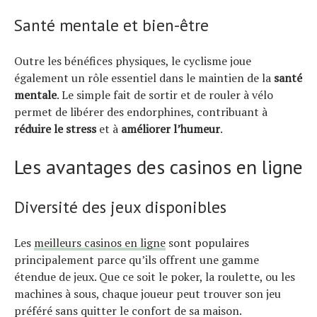
Santé mentale et bien-être
Outre les bénéfices physiques, le cyclisme joue
également un rôle essentiel dans le maintien de la
santé
mentale
. Le simple fait de sortir et de rouler à vélo
permet de libérer des endorphines, contribuant à
réduire le stress
et à
améliorer l’humeur
.
Les avantages des casinos en ligne
Diversité des jeux disponibles
Les
meilleurs casinos en ligne
sont populaires
principalement parce qu’ils offrent une gamme
étendue de jeux. Que ce soit le poker, la roulette, ou les
machines à sous, chaque joueur peut trouver son jeu
préféré sans quitter le confort de sa maison.