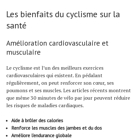
Les bienfaits du cyclisme sur la
santé
Actualités
Technologies
Amélioration cardiovasculaire et
Tests de produits
musculaire
Conseils
Tendances
Le cyclisme est l’un des meilleurs exercices
Tous nos articles
cardiovasculaires qui existent. En pédalant
À propos
régulièrement, on peut renforcer son cœur, ses
poumons et ses muscles. Les articles récents montrent
que même 30 minutes de vélo par jour peuvent réduire
les risques de maladies cardiaques.
Aide à brûler des calories
Renforce les muscles des jambes et du dos
Améliore l’endurance globale