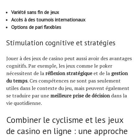
Variété sans fin de jeux
Accès à des tournois internationaux
Options de pari flexibles
Stimulation cognitive et stratégies
Jouer à des jeux de casino peut aussi avoir des avantages
cognitifs. Par exemple, les jeux comme le poker
nécessitent de la
réflexion stratégique
et de la
gestion
du temps
. Ces compétences ne sont pas seulement
utiles dans le contexte du jeu, mais peuvent également
se traduire par une
meilleure prise de décision
dans la
vie quotidienne.
Combiner le cyclisme et les jeux
de casino en ligne : une approche