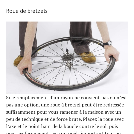
Roue de bretzels
S
e
a
r
c
h
f
o
r
Si le remplacement d’un rayon ne convient pas ou n’est
pas une option, une roue à bretzel peut être redressée
:
sufﬁsamment pour vous ramener à la maison avec un
peu de technique et de force brute. Placez la roue avec
l’axe et le point haut de la boucle contre le sol, puis
poussez fermement avec un poids important tout en