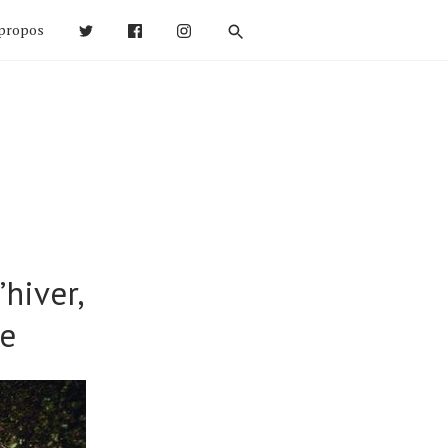
propos
’hiver,
ce