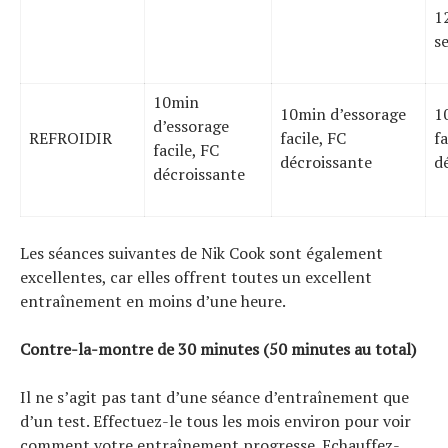
1
se
10min
10min d’essorage
1
d’essorage
REFROIDIR
facile, FC
fa
facile, FC
décroissante
d
décroissante
Les séances suivantes de Nik Cook sont également
excellentes, car elles offrent toutes un excellent
entraînement en moins d’une heure.
Contre-la-montre de 30 minutes (50 minutes au total)
Il ne s’agit pas tant d’une séance d’entraînement que
d’un test. Effectuez-le tous les mois environ pour voir
comment votre entraînement progresse. Echauffez-