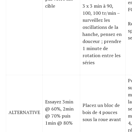
e
cible
3 x 3 min à 90,
F
100, 100 tr/min –
surveillez les
R
oscillations de la
s
hanche, pensez en
s
douceur ; prendre
1 minute de
rotation entre les
séries
P
s
m
Essayez 3min
la
Placez un bloc de
@ 60%, 2min
s
ALTERNATIVE
bois de 4 pouces
@ 70% puis
m
sous la roue avant
1min @ 80%
4
r