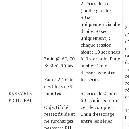
2 séries de 5x
(jambe gauche
30 sec
uniquement/jambe
8 
droite 30 sec
d’
uniquement) ;
d’
chaque session
d
ajoute 10 secondes
(a
3min @ 60, 70
à l’intervalle d’une
d
& 80% FCmax
jambe ; 1min
m
d’essorage entre
s
Faites 2 à 6 de
les séries
r
ces blocs de 9
r
ENSEMBLE
minutes
3 séries de 2 min à
e
PRINCIPAL
60 tr/min pour un
Objectif clé :
cercle complet ;
1
restez fluide et
1min d’essorage
b
ne surchargez
entre les séries
la
pas votre RH