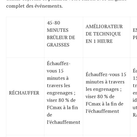
complet des événements.
45-80
AMÉLIORATEUR
MINUTES
E
DE TECHNIQUE
BRÛLEUR DE
P
EN 1 HEURE
GRAISSES
Échauffez-
vous 15
É
Échauffez-vous 15
minutes à
1
minutes à travers
travers les
tr
les engrenages ;
RÉCHAUFFER
engrenages ;
e
viser 80 % de
viser 80 % de
i
FCmax à la fin de
FCmax à la fin
ut
l’échauffement
de
R
l’échauffement