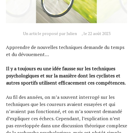
Actualités
Un article proposé par Julien
, le 22 août 2023
Technologies
Apprendre de nouvelles techniques demande du temps
Tests de produits
et du dévouement…
Conseils
Il y a toujours eu une idée fausse sur les techniques
Tendances
psychologiques et sur la manière dont les cyclistes et
Tous nos articles
autres sportifs utilisent efficacement ces compétences.
À propos
Au fil des années, on m’a souvent interrogé sur les
techniques que les coureurs avaient essayées et qui
n’avaient pas fonctionné, et on m’a souvent demandé
d’expliquer ces échecs. Cependant, l’explication n’est
pas enveloppée dans une discussion théorique complexe
de la recherche psychologique, mais est plutôt simple.