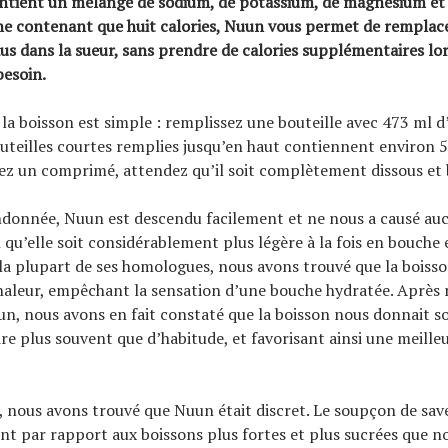
ntient un mélange de sodium, de potassium, de magnésium et 
ne contenant que huit calories, Nuun vous permet de remplace
s dans la sueur, sans prendre de calories supplémentaires lo
besoin.
la boisson est simple : remplissez une bouteille avec 473 ml d’
uteilles courtes remplies jusqu’en haut contiennent environ 
sez un comprimé, attendez qu’il soit complètement dissous et 
ndonnée, Nuun est descendu facilement et ne nous a causé au
 qu’elle soit considérablement plus légère à la fois en bouche 
la plupart de ses homologues, nous avons trouvé que la boisso
chaleur, empêchant la sensation d’une bouche hydratée. Après
n, nous avons en fait constaté que la boisson nous donnait so
ire plus souvent que d’habitude, et favorisant ainsi une meille
 nous avons trouvé que Nuun était discret. Le soupçon de save
 par rapport aux boissons plus fortes et plus sucrées que no