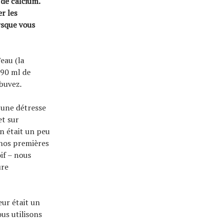
de calcium.
r les
rsque vous
eau (la
590 ml de
buvez.
cune détresse
et sur
n était un peu
 nos premières
if – nous
ure
ur était un
us utilisons