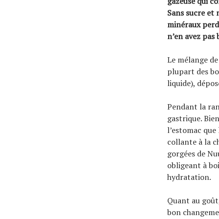
gazeuse qui co
Sans sucre et 
minéraux perdu
n’en avez pas 
Le mélange de 
plupart des bo
liquide), dépo
Pendant la ra
gastrique. Bien
l’estomac que 
collante à la 
gorgées de Nuu
obligeant à bo
hydratation.
Quant au goût,
bon changement