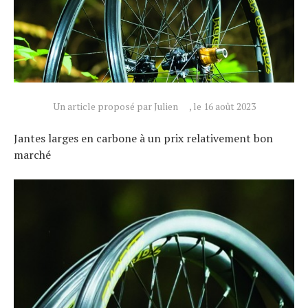
Un article proposé par Julien
, le 16 août 2023
Jantes larges en carbone à un prix relativement bon
marché
Actualités
Technologies
Tests de produits
Conseils
Tendances
Tous nos articles
À propos