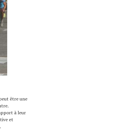
 peut être une
tre.
apport à leur
tive et
.