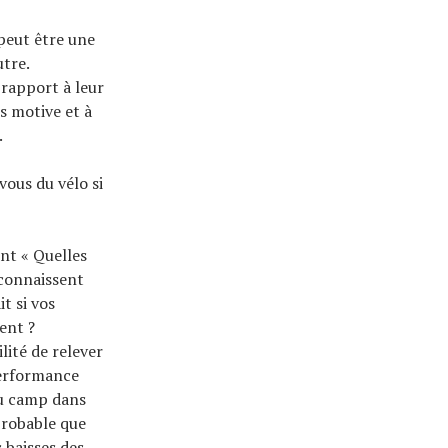
 peut être une
tre.
 rapport à leur
s motive et à
.
vous du vélo si
nt « Quelles
econnaissent
t si vos
ent ?
lité de relever
performance
au camp dans
 probable que
 baisses des