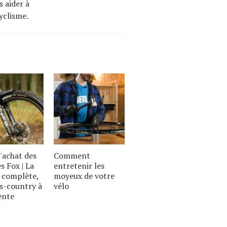
s aider à
cyclisme.
'achat des
Comment
s Fox | La
entretenir les
complète,
moyeux de votre
s-country à
vélo
ente