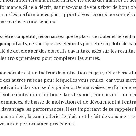
formance. Si cela décrit, assurez-vous de vous fixer de bons ob
omme les performances par rapport à vos records personnels 
 parcourus en une semaine.
z être compétitif, reconnaissez que le plaisir de rouler et le sentim
qu’importants, ne sont que des éléments pour être un pilote de hau
eillé de développer des objectifs davantage axés sur les résulta
les trois premiers) pour compléter les autres.
son sociale est un facteur de motivation majeur, réfléchissez bi
 des autres raisons pour lesquelles vous roulez, car vous me
motivation dans un seul « panier ». De mauvaises performance
l votre motivation continue dans le sport, conduisant à un cer
formances, de baisse de motivation et de dévouement à l’entr
i davantage les performances. Il est important de se rappeler 
ous roulez ; la camaraderie, le plaisir et le fait de vous mettre
iveaux de performance précédents.