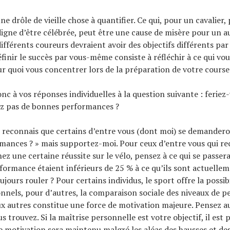
ne drôle de vieille chose à quantifier. Ce qui, pour un cavalier,
gne d’être célébrée, peut être une cause de misère pour un au
fférents coureurs devraient avoir des objectifs différents par
éfinir le succès par vous-même consiste à réfléchir à ce qui vou
 quoi vous concentrer lors de la préparation de votre course
nc à vos réponses individuelles à la question suivante : feriez-
ez pas de bonnes performances ?
 reconnais que certains d’entre vous (dont moi) se demandero
mances ? » mais supportez-moi. Pour ceux d’entre vous qui r
z une certaine réussite sur le vélo, pensez à ce qui se passerai
formance étaient inférieurs de 25 % à ce qu’ils sont actuellem
jours rouler ? Pour certains individus, le sport offre la possibi
onnels, pour d’autres, la comparaison sociale des niveaux de 
x autres constitue une force de motivation majeure. Pensez 
s trouvez. Si la maîtrise personnelle est votre objectif, il est
e motivation sera maintenu malgré les aléas des hausses et des