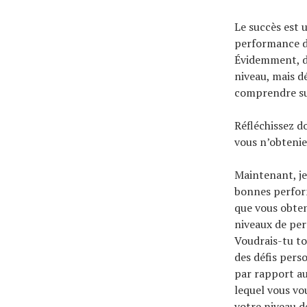
Le succès est u
performance di
Évidemment, di
niveau, mais d
comprendre sur
Réfléchissez do
vous n’obteni
Maintenant, je
bonnes perfor
que vous obtene
niveaux de per
Voudrais-tu tou
des défis pers
par rapport au
lequel vous vou
votre niveau d