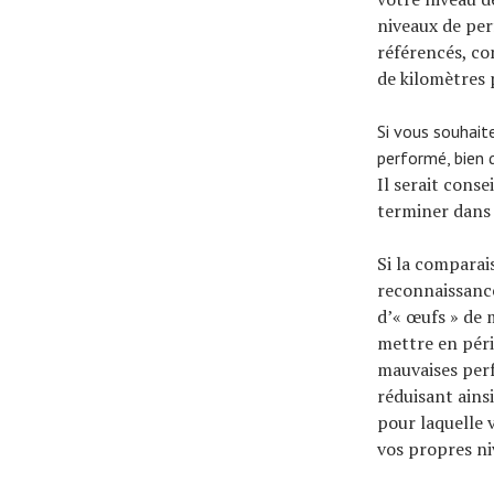
niveaux de per
référencés, c
de kilomètres
Si vous souhaite
performé, bien 
Il serait cons
terminer dans 
Si la comparai
reconnaissance
d’« œufs » de 
mettre en péri
mauvaises per
réduisant ains
pour laquelle v
vos propres n