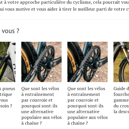
nt à votre approche particulière du cyclisme, cela pourrait vou
qui vous motive et vous aider à tirer le meilleur parti de votre 
 vous ?
s pneus
Que sont les vélos
Que sont les vélos
Guide d
trique
à entraînement
à entraînement
fourche
vous
par courroie et
par courroie et
gamme 
soin ?
pourquoi sont-ils
pourquoi sont-ils
du cros
une alternative
une alternative
la desc
populaire aux vélos
populaire aux vélos
à chaîne ?
à chaîne ?