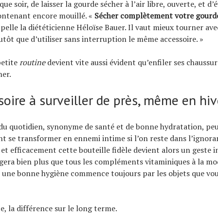
que soir, de laisser la gourde sécher à l’air libre, ouverte, et d’
ontenant encore mouillé. «
Sécher complètement votre gourde 
ppelle la diététicienne Héloïse Bauer. Il vaut mieux tourner av
tôt que d’utiliser sans interruption le même accessoire. »
petite
routine
devient vite aussi évident qu’enfiler ses chaussu
ner.
oire à surveiller de près, même en hiv
du quotidien, synonyme de santé et de bonne hydratation, pe
 se transformer en ennemi intime si l’on reste dans l’ignora
et efficacement cette bouteille fidèle devient alors un geste i
gera bien plus que tous les compléments vitaminiques à la mod
 une bonne hygiène commence toujours par les objets que vou
e, la différence sur le long terme.