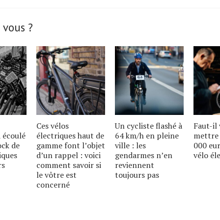
 vous ?
Ces vélos
Un cycliste flashé à
Faut-il
 écoulé
électriques haut de
64 km/h en pleine
mettre 
ock de
gamme font lʼobjet
ville : les
000 eu
iques
dʼun rappel : voici
gendarmes nʼen
vélo él
rs
comment savoir si
reviennent
le vôtre est
toujours pas
concerné