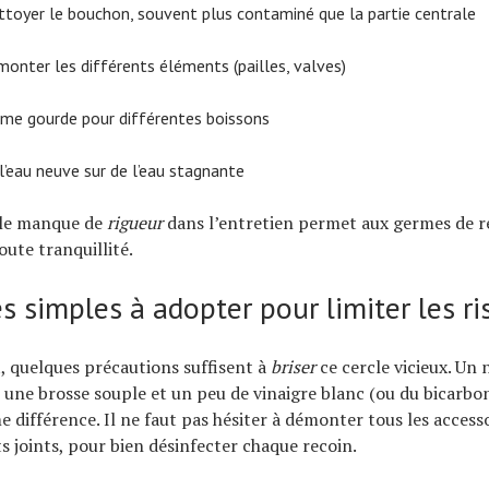
ttoyer le bouchon, souvent plus contaminé que la partie centrale
onter les différents éléments (pailles, valves)
ême gourde pour différentes boissons
’eau neuve sur de l’eau stagnante
 le manque de
rigueur
dans l’entretien permet aux germes de ré
oute tranquillité.
s simples à adopter pour limiter les r
 quelques précautions suffisent à
briser
ce cercle vicieux. Un
 une brosse souple et un peu de vinaigre blanc (ou du bicarbo
e différence. Il ne faut pas hésiter à démonter tous les access
s joints, pour bien désinfecter chaque recoin.