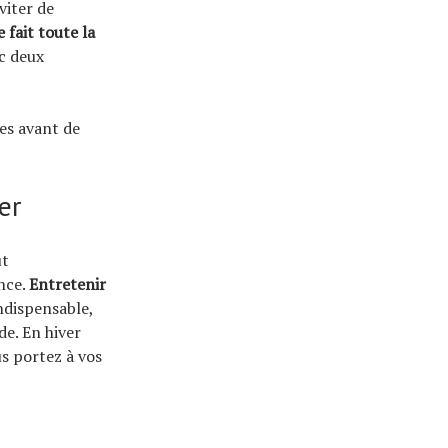
éviter de
fait toute la
ec deux
res avant de
er
ut
nce.
Entretenir
ndispensable,
e. En hiver
s portez à vos