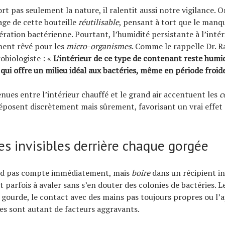
rt pas seulement la nature, il ralentit aussi notre vigilance. 
vage de cette bouteille
réutilisable
, pensant à tort que le manq
fération bactérienne. Pourtant, l’humidité persistante à l’inté
ent rêvé pour les
micro-organismes
. Comme le rappelle Dr. R
obiologiste : «
L’intérieur de ce type de contenant reste humi
qui offre un milieu idéal aux bactéries, même en période froide
enues entre l’intérieur chauffé et le grand air accentuent les
c
déposent discrètement mais sûrement, favorisant un vrai effet
es invisibles derrière chaque gorgée
nd pas compte immédiatement, mais
boire
dans un récipient i
t parfois à avaler sans s’en douter des colonies de bactéries. 
 gourde, le contact avec des mains pas toujours propres ou l’a
es sont autant de facteurs aggravants.