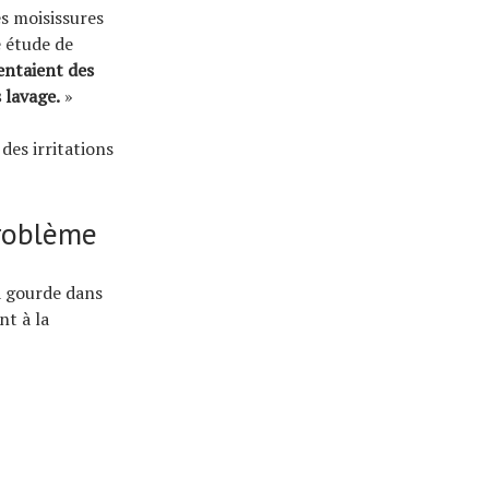
es moisissures
e étude de
entaient des
 lavage.
»
des irritations
problème
 gourde dans
nt à la