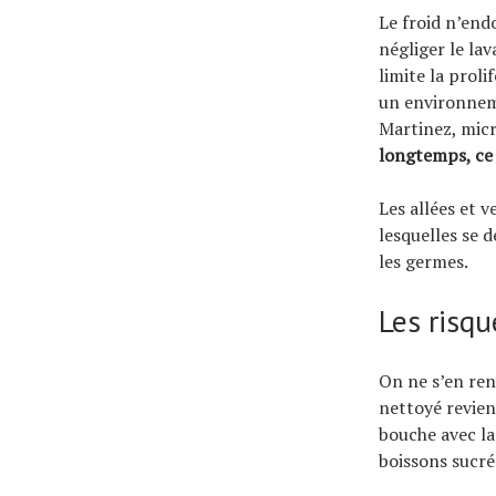
Le froid n’endo
négliger le la
limite la proli
un environnem
Martinez, micr
longtemps, ce 
Les allées et v
lesquelles se 
les germes.
Les risqu
On ne s’en re
nettoyé revien
bouche avec la
boissons sucré