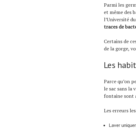
Parmi les ger
et même des ba
l’Université d
traces de bact
Certains de ce
de la gorge, vo
Les habi
Parce qu’on pe
le sac sans la 
fontaine sont 
Les erreurs le
Laver unique