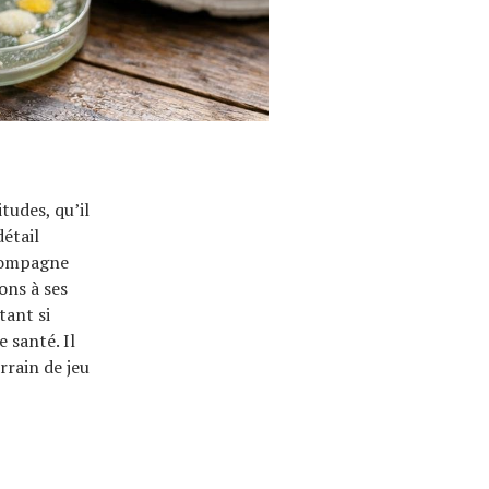
tudes, qu’il
détail
ccompagne
ons à ses
tant si
 santé. Il
rrain de jeu