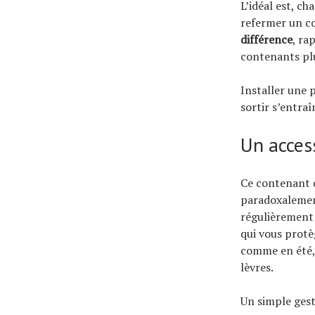
L’idéal est, cha
refermer un c
différence
, ra
contenants plu
Installer une 
sortir s’entraî
Un access
Ce contenant 
paradoxalement
régulièrement 
qui vous protè
comme en été,
lèvres.
Un simple gest