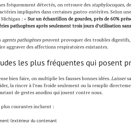
mes fréquemment détectés, on retrouve des
staphylocoques
, d
ctéries impliquées dans certaines gastro-entérites. Selon un
u Michigan : «
Sur un échantillon de gourdes, près de 60% prés
éries pathogènes après seulement trois jours d’utilisation sans
s
agents pathogènes
peuvent provoquer des troubles digestifs, 
ire aggraver des affections respiratoires existantes.
tudes les plus fréquentes qui posent 
nse bien faire, on multiplie les fausses bonnes idées.
Laisser
sa
vider, la rincer à l’eau froide seulement ou la remplir directeme
autant de gestes anodins qui jouent contre nous.
s plus courantes incluent :
ment l’extérieur du contenant