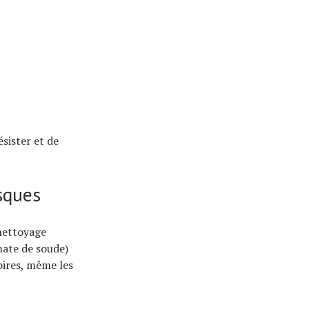
sister et de
isques
 nettoyage
nate de soude)
oires, même les