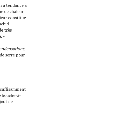
On a tendance à
ue de chaleur
rieur constitue
achid
de très
.
»
ondensations
,
 de serre pour
nsuffisamment
Le bouche-à-
jout de