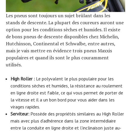
Les pneus sont toujours un sujet brûlant dans les
stands de descente. La plupart des coureurs auront une
option pour les conditions sèches et humides. Il existe
de bons pneus de descente disponibles chez Michelin,
Hutchinson, Continental et Schwalbe, entre autres,
mais je vais mettre en évidence trois pneus Maxxis
populaires et quand ils sont le plus couramment
utilisés.
High Roller :
Le polyvalent le plus populaire pour les
conditions sèches et humides, la résistance au roulement
S
e
a
r
c
h
f
o
r
en ligne droite est faible, ce qui vous permet de porter de
la vitesse et il a un bon bord pour vous aider dans les
virages rapides.
:
Serviteur:
Possède des propriétés similaires au High Roller
mais avec plus d’adhérence dans la zone intermédiaire
entre la conduite en ligne droite et l’inclinaison juste au-