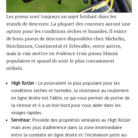
Les pneus sont toujours un sujet brûlant dans les
stands de descente. La plupart des coureurs auront une
option pour les conditions sèches et humides. Il existe
de bons pneus de descente disponibles chez Michelin,
Hutchinson, Continental et Schwalbe, entre autres,
mais je vais mettre en évidence trois pneus Maxxis
populaires et quand ils sont le plus couramment
utilisés.
High Roller :
Le polyvalent le plus populaire pour les
conditions sèches et humides, la résistance au roulement
S
e
a
r
c
h
f
o
r
en ligne droite est faible, ce qui vous permet de porter de
la vitesse et il a un bon bord pour vous aider dans les
virages rapides.
:
Serviteur:
Possède des propriétés similaires au High Roller
mais avec plus d’adhérence dans la zone intermédiaire
entre la conduite en ligne droite et l’inclinaison juste au-