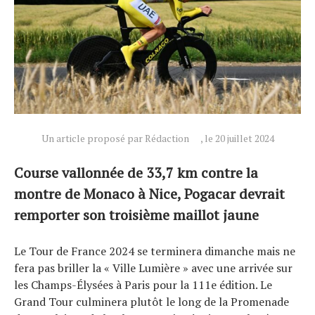
Actualités
Technologies
Un article proposé par Rédaction
, le 20 juillet 2024
Tests de produits
Course vallonnée de 33,7 km contre la
Conseils
montre de Monaco à Nice, Pogacar devrait
Tendances
remporter son troisième maillot jaune
Tous nos articles
À propos
Le Tour de France 2024 se terminera dimanche mais ne
fera pas briller la « Ville Lumière » avec une arrivée sur
les Champs-Élysées à Paris pour la 111e édition. Le
Grand Tour culminera plutôt le long de la Promenade