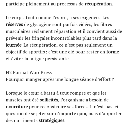
participe pleinement au processus de
récupération
.
Tests de produits
Conseils
Le corps, tout comme l’esprit, a ses exigences. Les
Tendances
réserves
de glycogène sont parfois vidées, les fibres
Tous nos articles
musculaires réclament réparation et il convient aussi de
prévenir les fringales incontrôlables plus tard dans la
À propos
journée
. La récupération, ce n’est pas seulement un
objectif de sportifs ; c’est une clé pour rester en
forme
et éviter la fatigue persistante.
H2 Format WordPress
Pourquoi manger après une longue séance d’effort ?
Lorsque le cœur a battu à tout rompre et que les
muscles ont été
sollicités
, l’organisme a besoin de
nourriture
pour reconstruire ses forces. Il n’est pas ici
question de se jeter sur n’importe quoi, mais d’apporter
des nutriments
stratégiques
.