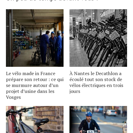
Le vélo made in France
À Nantes le Decathlon a
prépare son retour : ce qui
écoulé tout son stock de
se murmure autour dʼun
vélos électriques en trois
projet dʼusine dans les
jours
Vosges