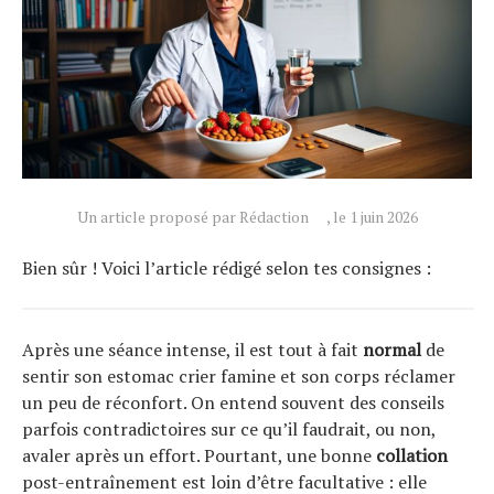
Un article proposé par Rédaction
, le 1 juin 2026
Bien sûr ! Voici l’article rédigé selon tes consignes :
Après une séance intense, il est tout à fait
normal
de
sentir son estomac crier famine et son corps réclamer
un peu de réconfort. On entend souvent des conseils
parfois contradictoires sur ce qu’il faudrait, ou non,
avaler après un effort. Pourtant, une bonne
collation
Actualités
post-entraînement est loin d’être facultative : elle
Technologies