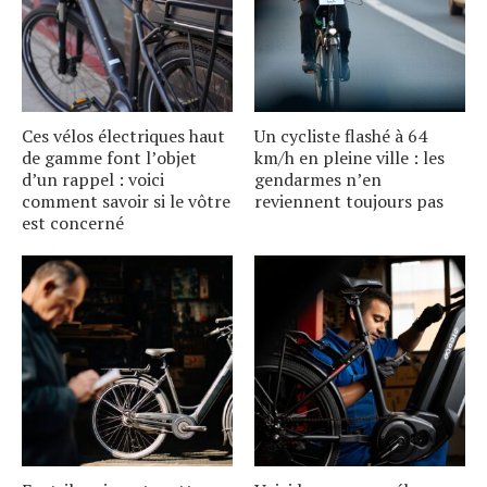
Ces vélos électriques haut
Un cycliste flashé à 64
de gamme font lʼobjet
km/h en pleine ville : les
dʼun rappel : voici
gendarmes nʼen
comment savoir si le vôtre
reviennent toujours pas
est concerné